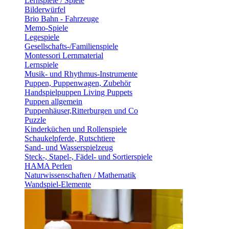
Lernspiele / Spiele
Bilderwürfel
Brio Bahn - Fahrzeuge
Memo-Spiele
Legespiele
Gesellschafts-/Familienspiele
Montessori Lernmaterial
Lernspiele
Musik- und Rhythmus-Instrumente
Puppen, Puppenwagen, Zubehör
Handspielpuppen Living Puppets
Puppen allgemein
Puppenhäuser,Ritterburgen und Co
Puzzle
Kinderküchen und Rollenspiele
Schaukelpferde, Rutschtiere
Sand- und Wasserspielzeug
Steck-, Stapel-, Fädel- und Sortierspiele
HAMA Perlen
Naturwissenschaften / Mathematik
Wandspiel-Elemente