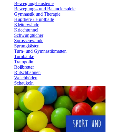
Bewegungsbausteine
Bewegungs- und Balancierspiele
Gymnastik und Therapie
Hüpftiere / Hüpfbälle
Kletterwände
Kriechtunnel
Schwungtücher
Sprossenwände
Sprungkästen
Turn- und Gymnastikmatten
Turnbänke
Trampolin
Rollbretter
Rutschbahnen
Weichböden
Schaukeln