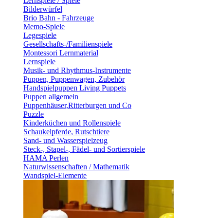
Lernspiele / Spiele
Bilderwürfel
Brio Bahn - Fahrzeuge
Memo-Spiele
Legespiele
Gesellschafts-/Familienspiele
Montessori Lernmaterial
Lernspiele
Musik- und Rhythmus-Instrumente
Puppen, Puppenwagen, Zubehör
Handspielpuppen Living Puppets
Puppen allgemein
Puppenhäuser,Ritterburgen und Co
Puzzle
Kinderküchen und Rollenspiele
Schaukelpferde, Rutschtiere
Sand- und Wasserspielzeug
Steck-, Stapel-, Fädel- und Sortierspiele
HAMA Perlen
Naturwissenschaften / Mathematik
Wandspiel-Elemente