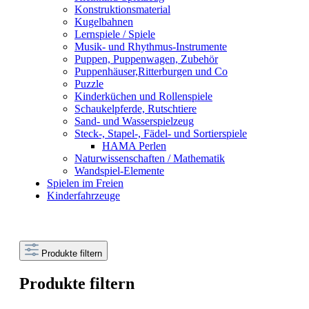
Konstruktionsmaterial
Kugelbahnen
Lernspiele / Spiele
Musik- und Rhythmus-Instrumente
Puppen, Puppenwagen, Zubehör
Puppenhäuser,Ritterburgen und Co
Puzzle
Kinderküchen und Rollenspiele
Schaukelpferde, Rutschtiere
Sand- und Wasserspielzeug
Steck-, Stapel-, Fädel- und Sortierspiele
HAMA Perlen
Naturwissenschaften / Mathematik
Wandspiel-Elemente
Spielen im Freien
Kinderfahrzeuge
Produkte filtern
Produkte filtern