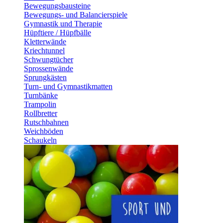
Bewegungsbausteine
Bewegungs- und Balancierspiele
Gymnastik und Therapie
Hüpftiere / Hüpfbälle
Kletterwände
Kriechtunnel
Schwungtücher
Sprossenwände
Sprungkästen
Turn- und Gymnastikmatten
Turnbänke
Trampolin
Rollbretter
Rutschbahnen
Weichböden
Schaukeln