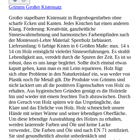
Grimms Großer Kistensatz
Großer stapelbarer Kistensatz in Regenbogenfarben ohne
scharfe Ecken und Kanten. Jedes Kistchen hat einen anderen
Klang. Förderung: Kreativität, ganzheitliche
Sinneswahrnehmung und harmonisches Farbempfinden nach
der Montessori-Lehre Material: Sperrholz farblasiert.
Lieferumfang: 6 farbige Kisten in 6 Größen Maße: max. 14 x
14 cm Holz ermöglicht vielerlei Sinneserfahrungen. Es strahlt
Lebendigkeit aus, veredelt durch die Spuren der Zeit. Es ist so
robust, dass es uns lange begleitet. Sollte doch einmal etwas
kaputt gehen, kann man es mit Leim reparieren. Holz fügt
sich ohne Probleme in den Naturkreislauf ein, was weder von
Plastik noch für Metall gilt. Die Produkte von Grimms sind
nicht lackiert um all die postitiven Eigenschaften von Holz zu
erhalten. Aus hygienischen Gründen genügt es die Holzteile
hin und wieder mit einem feuchten Tuch abzuwischen. Durch
den Geruch von Holz spüren wir das Ursprüngliche, das
Klare und das Ehrliche von Holz. Holz schmeichelt unsere
Hände mit seiner Wärme und seiner lebendigen Oberfläche.
Um diese lebendige Ausstrahlung des Holzes zu erhalten,
werden lasierende Farben und Öle und keine Lacke
verwendet.. Die Farben und Öle sind nach EN 71 zertifiziert.
Sie sind gesundheitlich absolut unbedenklich und