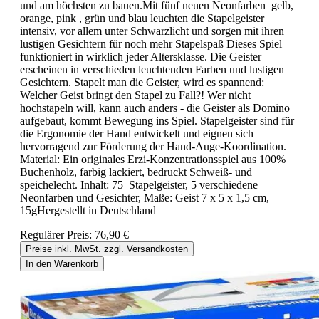
und am höchsten zu bauen.Mit fünf neuen Neonfarben gelb,
orange, pink , grün und blau leuchten die Stapelgeister
intensiv, vor allem unter Schwarzlicht und sorgen mit ihren
lustigen Gesichtern für noch mehr Stapelspaß Dieses Spiel
funktioniert in wirklich jeder Altersklasse. Die Geister
erscheinen in verschieden leuchtenden Farben und lustigen
Gesichtern. Stapelt man die Geister, wird es spannend:
Welcher Geist bringt den Stapel zu Fall?! Wer nicht
hochstapeln will, kann auch anders - die Geister als Domino
aufgebaut, kommt Bewegung ins Spiel. Stapelgeister sind für
die Ergonomie der Hand entwickelt und eignen sich
hervorragend zur Förderung der Hand-Auge-Koordination.
Material: Ein originales Erzi-Konzentrationsspiel aus 100%
Buchenholz, farbig lackiert, bedruckt Schweiß- und
speichelecht. Inhalt: 75 Stapelgeister, 5 verschiedene
Neonfarben und Gesichter, Maße: Geist 7 x 5 x 1,5 cm,
15gHergestellt in Deutschland
Regulärer Preis:
76,90 €
Preise inkl. MwSt. zzgl. Versandkosten
In den Warenkorb