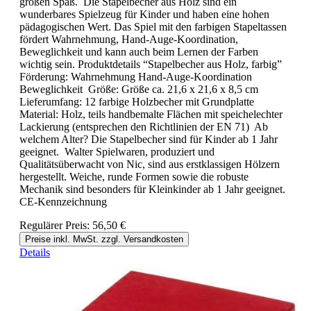
großen Spaß. Die Stapelbecher aus Holz sind ein
wunderbares Spielzeug für Kinder und haben eine hohen
pädagogischen Wert. Das Spiel mit den farbigen Stapeltassen
fördert Wahrnehmung, Hand-Auge-Koordination,
Beweglichkeit und kann auch beim Lernen der Farben
wichtig sein. Produktdetails “Stapelbecher aus Holz, farbig”
Förderung: Wahrnehmung Hand-Auge-Koordination
Beweglichkeit Größe: Größe ca. 21,6 x 21,6 x 8,5 cm
Lieferumfang: 12 farbige Holzbecher mit Grundplatte
Material: Holz, teils handbemalte Flächen mit speichelechter
Lackierung (entsprechen den Richtlinien der EN 71) Ab
welchem Alter? Die Stapelbecher sind für Kinder ab 1 Jahr
geeignet. Walter Spielwaren, produziert und
Qualitätsüberwacht von Nic, sind aus erstklassigen Hölzern
hergestellt. Weiche, runde Formen sowie die robuste
Mechanik sind besonders für Kleinkinder ab 1 Jahr geeignet.
CE-Kennzeichnung
Regulärer Preis:
56,50 €
Preise inkl. MwSt. zzgl. Versandkosten
Details