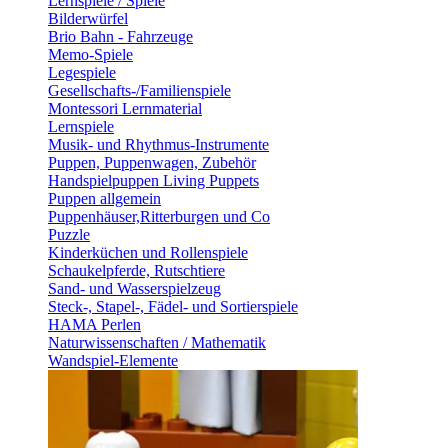
Lernspiele / Spiele
Bilderwürfel
Brio Bahn - Fahrzeuge
Memo-Spiele
Legespiele
Gesellschafts-/Familienspiele
Montessori Lernmaterial
Lernspiele
Musik- und Rhythmus-Instrumente
Puppen, Puppenwagen, Zubehör
Handspielpuppen Living Puppets
Puppen allgemein
Puppenhäuser,Ritterburgen und Co
Puzzle
Kinderküchen und Rollenspiele
Schaukelpferde, Rutschtiere
Sand- und Wasserspielzeug
Steck-, Stapel-, Fädel- und Sortierspiele
HAMA Perlen
Naturwissenschaften / Mathematik
Wandspiel-Elemente