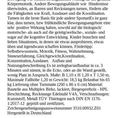
Körpermotorik. Andere Bewegungsabläufe wie Hindernisse
überwinden, an Barren und Reckstangen turnen, fördern alle
die Fähigkeiten wie Kraft, Ausdauer und die Koordination.
Turnen ist die beste Basis für jede andere SportartEs ist ganz
klar, dass turnen, bzw frühkindliche Bewegungsangebote eine
sehr positive Wirkung haben, sowohl auf die biologisch/
motorische- als auch auf die geistig/seelische-, soziale- und
sogar auf die kognitive Entwicklung. Kinder brauchen und
lieben Situationen, in denen sie etwas ausprobieren, etwas
üben und irgendwann schaffen können. Fördertipp:
Selbstbewusstsein, Motorik, Fitness, Wahrnehmung,
Sinneserfahrung, Gleichgewicht,Koordination,
Konzentration,Ausdauer. Aufbau und
Nutzungsbeschreibung Es ist zerlegbar/aufbaubar in ca. 3
Minuten und nimmt, in die Ecke, oder an die Wand gestellt,
wenig Platz in Anspruch. Maße: B 1,10 x H 1,20 x T 1,50 m,
Maximale Fallhöhe 1,20 m Gewicht: 18,5 kg Belastbar bis 65
kg Lieferung ohne Turnmatte (200 x 86 x 6 cm) Material:
Bauteile aus Multiplex Birke, lackiert, Biegesperrholz - HPL
Beschichtung, Reckstange Edelstahl V4A, Verschraubungen:
Kunststoff, Metall TÜV Thüringen nach DIN EN 1176-
1:2017-12 geprüft und zertifiziert,
Zeichengenehmigungsausweisnummer 3510.00932.Z01
Hergestellt in Deutschland