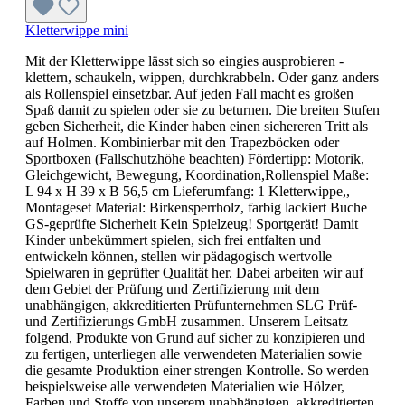
Kletterwippe mini
Mit der Kletterwippe lässt sich so eingies ausprobieren -
klettern, schaukeln, wippen, durchkrabbeln. Oder ganz anders
als Rollenspiel einsetzbar. Auf jeden Fall macht es großen
Spaß damit zu spielen oder sie zu beturnen. Die breiten Stufen
geben Sicherheit, die Kinder haben einen sichereren Tritt als
auf Holmen. Kombinierbar mit den Trapezböcken oder
Sportboxen (Fallschutzhöhe beachten) Fördertipp: Motorik,
Gleichgewicht, Bewegung, Koordination,Rollenspiel Maße:
L 94 x H 39 x B 56,5 cm Lieferumfang: 1 Kletterwippe,,
Montageset Material: Birkensperrholz, farbig lackiert Buche
GS-geprüfte Sicherheit Kein Spielzeug! Sportgerät! Damit
Kinder unbekümmert spielen, sich frei entfalten und
entwickeln können, stellen wir pädagogisch wertvolle
Spielwaren in geprüfter Qualität her. Dabei arbeiten wir auf
dem Gebiet der Prüfung und Zertifizierung mit dem
unabhängigen, akkreditierten Prüfunternehmen SLG Prüf-
und Zertifizierungs GmbH zusammen. Unserem Leitsatz
folgend, Produkte von Grund auf sicher zu konzipieren und
zu fertigen, unterliegen alle verwendeten Materialien sowie
die gesamte Produktion einer strengen Kontrolle. So werden
beispielsweise alle verwendeten Materialien wie Hölzer,
Farben und Stoffe von unserem unabhängigen, akkreditierten