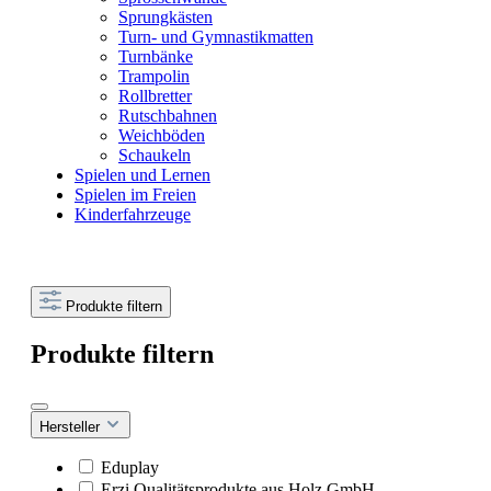
Sprungkästen
Turn- und Gymnastikmatten
Turnbänke
Trampolin
Rollbretter
Rutschbahnen
Weichböden
Schaukeln
Spielen und Lernen
Spielen im Freien
Kinderfahrzeuge
Produkte filtern
Produkte filtern
Hersteller
Eduplay
Erzi Qualitätsprodukte aus Holz GmbH