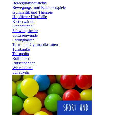
Bewegungsbausteine
Bewegungs- und Balancierspiele
Gymnastik und Therapie
Hüpftiere / Hüpfbälle
Kletterwände
Kriechtunnel
Schwungtücher
Sprossenwände
Sprungkästen
Turn- und Gymnastikmatten
Turnbänke
Trampolin
Rollbretter
Rutschbahnen
Weichböden
Schaukeln