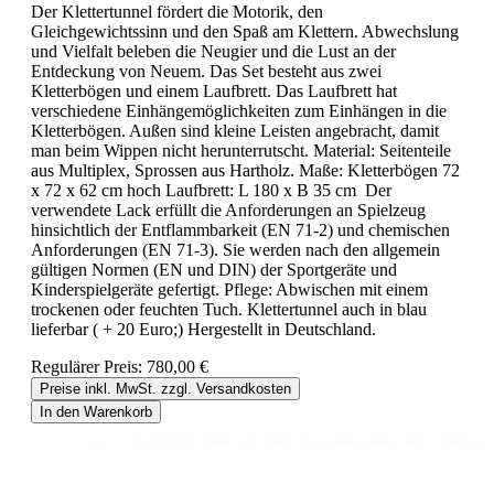
Der Klettertunnel fördert die Motorik, den
Gleichgewichtssinn und den Spaß am Klettern. Abwechslung
und Vielfalt beleben die Neugier und die Lust an der
Entdeckung von Neuem. Das Set besteht aus zwei
Kletterbögen und einem Laufbrett. Das Laufbrett hat
verschiedene Einhängemöglichkeiten zum Einhängen in die
Kletterbögen. Außen sind kleine Leisten angebracht, damit
man beim Wippen nicht herunterrutscht. Material: Seitenteile
aus Multiplex, Sprossen aus Hartholz. Maße: Kletterbögen 72
x 72 x 62 cm hoch Laufbrett: L 180 x B 35 cm Der
verwendete Lack erfüllt die Anforderungen an Spielzeug
hinsichtlich der Entflammbarkeit (EN 71-2) und chemischen
Anforderungen (EN 71-3). Sie werden nach den allgemein
gültigen Normen (EN und DIN) der Sportgeräte und
Kinderspielgeräte gefertigt. Pflege: Abwischen mit einem
trockenen oder feuchten Tuch. Klettertunnel auch in blau
lieferbar ( + 20 Euro;) Hergestellt in Deutschland.
Regulärer Preis:
780,00 €
Preise inkl. MwSt. zzgl. Versandkosten
In den Warenkorb