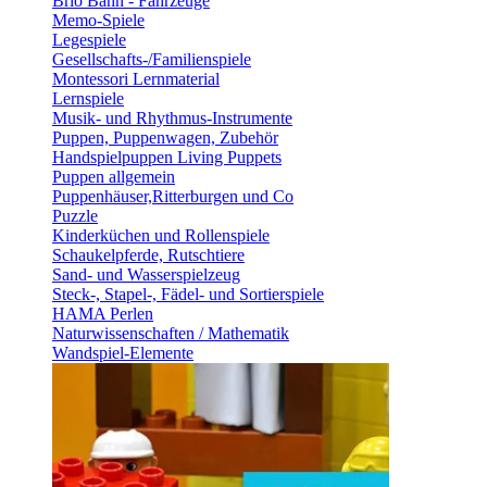
Brio Bahn - Fahrzeuge
Memo-Spiele
Legespiele
Gesellschafts-/Familienspiele
Montessori Lernmaterial
Lernspiele
Musik- und Rhythmus-Instrumente
Puppen, Puppenwagen, Zubehör
Handspielpuppen Living Puppets
Puppen allgemein
Puppenhäuser,Ritterburgen und Co
Puzzle
Kinderküchen und Rollenspiele
Schaukelpferde, Rutschtiere
Sand- und Wasserspielzeug
Steck-, Stapel-, Fädel- und Sortierspiele
HAMA Perlen
Naturwissenschaften / Mathematik
Wandspiel-Elemente