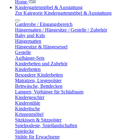
Home
Kindergartenmöbel & Ausstattung
Zur Kategorie Kindergartenmöbel & Ausstattung
Garderobe / Eingangsbereich
Hängematten / Hängesitze / Gestelle / Zubehör
Baby und Kids
Hängematten
Hängesitze & Hängesessel
Gestelle
Aufhänge-Sets
Kinderbetten und Zubehör
Kinderbetten
Besondere Kinderbetten
Matratzen, Liegepolster
Bettwäsche, Bettdecken
Lampen, Vorhänge für Schlafraum
Kindergeschirr
Kinderstühle
Kindertische
Krippenmöbel
Sitzkissen & Sitzpolster
Spielpodeste, Spiellandschaften
Spielecke
Stühle für Erwachsene