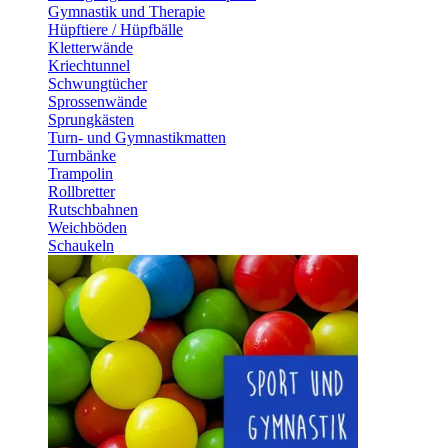
Gymnastik und Therapie
Hüpftiere / Hüpfbälle
Kletterwände
Kriechtunnel
Schwungtücher
Sprossenwände
Sprungkästen
Turn- und Gymnastikmatten
Turnbänke
Trampolin
Rollbretter
Rutschbahnen
Weichböden
Schaukeln