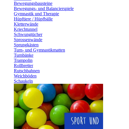
Bewegungsbausteine
Bewegungs- und Balancierspiele
Gymnastik und Therapie
Hüpftiere / Hüpfbälle
Kletterwände
Kriechtunnel
Schwungtücher
Sprossenwände
Sprungkästen
Turn- und Gymnastikmatten
Turnbänke
Trampolin
Rollbretter
Rutschbahnen
Weichböden
Schaukeln