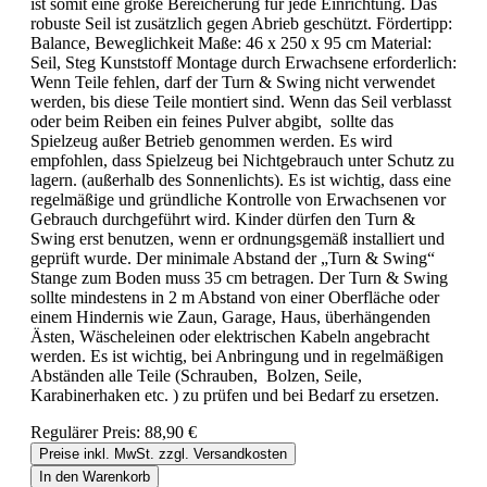
ist somit eine große Bereicherung für jede Einrichtung. Das
robuste Seil ist zusätzlich gegen Abrieb geschützt. Fördertipp:
Balance, Beweglichkeit Maße: 46 x 250 x 95 cm Material:
Seil, Steg Kunststoff Montage durch Erwachsene erforderlich:
Wenn Teile fehlen, darf der Turn & Swing nicht verwendet
werden, bis diese Teile montiert sind. Wenn das Seil verblasst
oder beim Reiben ein feines Pulver abgibt, sollte das
Spielzeug außer Betrieb genommen werden. Es wird
empfohlen, dass Spielzeug bei Nichtgebrauch unter Schutz zu
lagern. (außerhalb des Sonnenlichts). Es ist wichtig, dass eine
regelmäßige und gründliche Kontrolle von Erwachsenen vor
Gebrauch durchgeführt wird. Kinder dürfen den Turn &
Swing erst benutzen, wenn er ordnungsgemäß installiert und
geprüft wurde. Der minimale Abstand der „Turn & Swing“
Stange zum Boden muss 35 cm betragen. Der Turn & Swing
sollte mindestens in 2 m Abstand von einer Oberfläche oder
einem Hindernis wie Zaun, Garage, Haus, überhängenden
Ästen, Wäscheleinen oder elektrischen Kabeln angebracht
werden. Es ist wichtig, bei Anbringung und in regelmäßigen
Abständen alle Teile (Schrauben, Bolzen, Seile,
Karabinerhaken etc. ) zu prüfen und bei Bedarf zu ersetzen.
Regulärer Preis:
88,90 €
Preise inkl. MwSt. zzgl. Versandkosten
In den Warenkorb