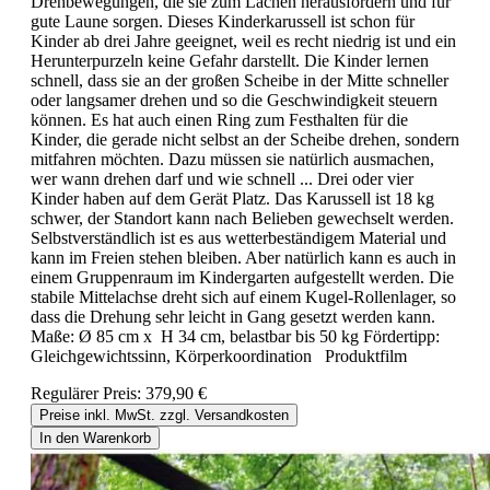
Drehbewegungen, die sie zum Lachen herausfordern und für
gute Laune sorgen. Dieses Kinderkarussell ist schon für
Kinder ab drei Jahre geeignet, weil es recht niedrig ist und ein
Herunterpurzeln keine Gefahr darstellt. Die Kinder lernen
schnell, dass sie an der großen Scheibe in der Mitte schneller
oder langsamer drehen und so die Geschwindigkeit steuern
können. Es hat auch einen Ring zum Festhalten für die
Kinder, die gerade nicht selbst an der Scheibe drehen, sondern
mitfahren möchten. Dazu müssen sie natürlich ausmachen,
wer wann drehen darf und wie schnell ... Drei oder vier
Kinder haben auf dem Gerät Platz. Das Karussell ist 18 kg
schwer, der Standort kann nach Belieben gewechselt werden.
Selbstverständlich ist es aus wetterbeständigem Material und
kann im Freien stehen bleiben. Aber natürlich kann es auch in
einem Gruppenraum im Kindergarten aufgestellt werden. Die
stabile Mittelachse dreht sich auf einem Kugel-Rollenlager, so
dass die Drehung sehr leicht in Gang gesetzt werden kann.
Maße: Ø 85 cm x H 34 cm, belastbar bis 50 kg Fördertipp:
Gleichgewichtssinn, Körperkoordination Produktfilm
Regulärer Preis:
379,90 €
Preise inkl. MwSt. zzgl. Versandkosten
In den Warenkorb