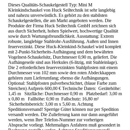
Dieses Qualitäts-Schaukelgestell Typ: Mini M
Kleinkindschaukel von Huck Seiltechnik ist sehr langlebig
und nahezu unverwüstlich. Es gehört zu den stabilsten
Schaukelgestellen, die am Markt angeboten werden. Die
Produkte der Firma Huck Seiltechnik GmbH zeichnen sich
aus durch Sicherheit, hohen Spielwert, hochwertige Qualität
sowie durch Wartungsfreundlichkeit. Ausstattung: Extrem
robuste, langlebige Stahlrohr-Ausführung. Außen und Innen
feuerverzinkt. Diese Huck-Kleinkind-Schaukel wird komplett
mit 2-Punkt-Sicherheits-Aufhängung und dem bewährten
Vogelnest-Schaukelsitz, Durchmesser 0,90 m, geliefert. Die
Aufhängeseile sind aus Herkules (6-litzig, mit Stahleinlage).
Die 2 erforderlichen feuerverzinkten Stahlpfosten mit einem
Durchmesser von 102 mm sowie den roten Abdeckkappen
gehören zum Lieferumfang; ebenso die Aufhängungen.
Optional: Stahlpfosten pulverbeschichtet, (blaue Farbe zum
Streichen) Aufpreis 600,00 € Technische Daten: Gerätehöhe:
1,45 m Sitzfläche: Durchmesser 0,90 m Platzbedarf: 3,00 m
x 0,80 m Fallhöhe: 0,90 m Fallschutz: 16,80 m²
Sicherheitsbereich: 3,00 m x 5,60 m. Achtung
Speditionsversand! Sperrige Güter können nur per Spedition
versandt werden. Die Zulieferung kann nur dann ausgeführt
werden, wenn Ihre Telefon-Nummer zur vorherigen
Absprache vorliegt. Mehrmaliges Anfahren muß gesondert in