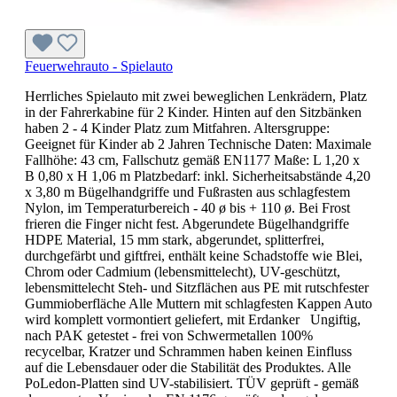
Feuerwehrauto - Spielauto
Herrliches Spielauto mit zwei beweglichen Lenkrädern, Platz
in der Fahrerkabine für 2 Kinder. Hinten auf den Sitzbänken
haben 2 - 4 Kinder Platz zum Mitfahren. Altersgruppe:
Geeignet für Kinder ab 2 Jahren Technische Daten: Maximale
Fallhöhe: 43 cm, Fallschutz gemäß EN1177 Maße: L 1,20 x
B 0,80 x H 1,06 m Platzbedarf: inkl. Sicherheitsabstände 4,20
x 3,80 m Bügelhandgriffe und Fußrasten aus schlagfestem
Nylon, im Temperaturbereich - 40 ø bis + 110 ø. Bei Frost
frieren die Finger nicht fest. Abgerundete Bügelhandgriffe
HDPE Material, 15 mm stark, abgerundet, splitterfrei,
durchgefärbt und giftfrei, enthält keine Schadstoffe wie Blei,
Chrom oder Cadmium (lebensmittelecht), UV-geschützt,
lebensmittelecht Steh- und Sitzflächen aus PE mit rutschfester
Gummioberfläche Alle Muttern mit schlagfesten Kappen Auto
wird komplett vormontiert geliefert, mit Erdanker Ungiftig,
nach PAK getestet - frei von Schwermetallen 100%
recycelbar, Kratzer und Schrammen haben keinen Einfluss
auf die Lebensdauer oder die Stabilität des Produktes. Alle
PoLedon-Platten sind UV-stabilisiert. TÜV geprüft - gemäß