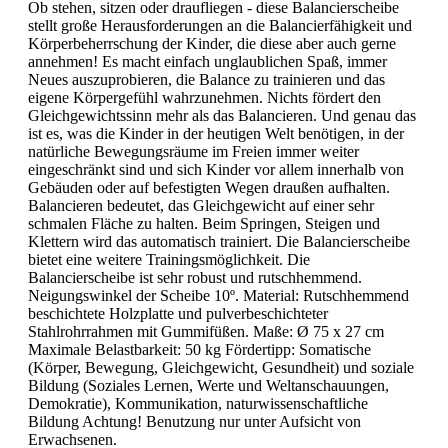
Ob stehen, sitzen oder draufliegen - diese Balancierscheibe
stellt große Herausforderungen an die Balancierfähigkeit und
Körperbeherrschung der Kinder, die diese aber auch gerne
annehmen! Es macht einfach unglaublichen Spaß, immer
Neues auszuprobieren, die Balance zu trainieren und das
eigene Körpergefühl wahrzunehmen. Nichts fördert den
Gleichgewichtssinn mehr als das Balancieren. Und genau das
ist es, was die Kinder in der heutigen Welt benötigen, in der
natürliche Bewegungsräume im Freien immer weiter
eingeschränkt sind und sich Kinder vor allem innerhalb von
Gebäuden oder auf befestigten Wegen draußen aufhalten.
Balancieren bedeutet, das Gleichgewicht auf einer sehr
schmalen Fläche zu halten. Beim Springen, Steigen und
Klettern wird das automatisch trainiert. Die Balancierscheibe
bietet eine weitere Trainingsmöglichkeit. Die
Balancierscheibe ist sehr robust und rutschhemmend.
Neigungswinkel der Scheibe 10º. Material: Rutschhemmend
beschichtete Holzplatte und pulverbeschichteter
Stahlrohrrahmen mit Gummifüßen. Maße: Ø 75 x 27 cm
Maximale Belastbarkeit: 50 kg Fördertipp: Somatische
(Körper, Bewegung, Gleichgewicht, Gesundheit) und soziale
Bildung (Soziales Lernen, Werte und Weltanschauungen,
Demokratie), Kommunikation, naturwissenschaftliche
Bildung Achtung! Benutzung nur unter Aufsicht von
Erwachsenen.