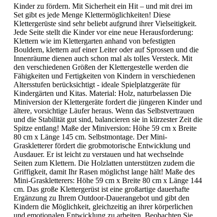
Kinder zu fördern. Mit Sicherheit ein Hit – und mit drei im
Set gibt es jede Menge Klettermöglichkeiten! Diese
Klettergerüste sind sehr beliebt aufgrund ihrer Vielseitigkeit.
Jede Seite stellt die Kinder vor eine neue Herausforderung:
Klettern wie im Klettergarten anhand von befestigten
Bouldern, klettern auf einer Leiter oder auf Sprossen und die
Innenräume dienen auch schon mal als tolles Versteck. Mit
den verschiedenen Größen der Klettergestelle werden die
Fähigkeiten und Fertigkeiten von Kindern in verschiedenen
Altersstufen berücksichtigt - ideale Spielplatzgeräte für
Kindergärten und Kitas. Material: Holz, naturbelassen Die
Miniversion der Klettergeräte fordert die jüngeren Kinder und
ältere, vorsichtige Läufer heraus. Wenn das Selbstvertrauen
und die Stabilität gut sind, balancieren sie in kürzester Zeit die
Spitze entlang! Maße der Miniversion: Höhe 59 cm x Breite
80 cm x Länge 145 cm. Selbstmontage. Der Mini-
Graskletterer fördert die grobmotorische Entwicklung und
Ausdauer. Er ist leicht zu verstauen und hat wechselnde
Seiten zum Klettern. Die Holzlatten unterstützen zudem die
Griffigkeit, damit Ihr Rasen möglichst lange hält! Maße des
Mini-Graskletterers: Höhe 59 cm x Breite 80 cm x Länge 144
cm. Das große Klettergerüst ist eine großartige dauerhafte
Ergänzung zu Ihrem Outdoor-Dauerangebot und gibt den
Kindern die Möglichkeit, gleichzeitig an ihrer körperlichen
und emotionalen Entwicklung zu arbeiten. Beobachten Sie,