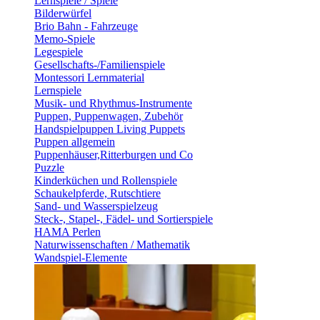
Lernspiele / Spiele
Bilderwürfel
Brio Bahn - Fahrzeuge
Memo-Spiele
Legespiele
Gesellschafts-/Familienspiele
Montessori Lernmaterial
Lernspiele
Musik- und Rhythmus-Instrumente
Puppen, Puppenwagen, Zubehör
Handspielpuppen Living Puppets
Puppen allgemein
Puppenhäuser,Ritterburgen und Co
Puzzle
Kinderküchen und Rollenspiele
Schaukelpferde, Rutschtiere
Sand- und Wasserspielzeug
Steck-, Stapel-, Fädel- und Sortierspiele
HAMA Perlen
Naturwissenschaften / Mathematik
Wandspiel-Elemente