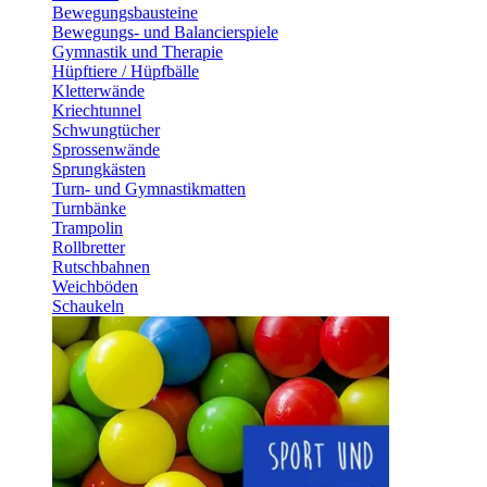
Bewegungsbausteine
Bewegungs- und Balancierspiele
Gymnastik und Therapie
Hüpftiere / Hüpfbälle
Kletterwände
Kriechtunnel
Schwungtücher
Sprossenwände
Sprungkästen
Turn- und Gymnastikmatten
Turnbänke
Trampolin
Rollbretter
Rutschbahnen
Weichböden
Schaukeln