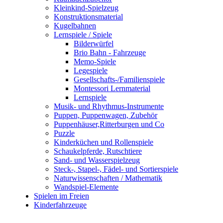
Kleinkind-Spielzeug
Konstruktionsmaterial
Kugelbahnen
Lernspiele / Spiele
Bilderwürfel
Brio Bahn - Fahrzeuge
Memo-Spiele
Legespiele
Gesellschafts-/Familienspiele
Montessori Lernmaterial
Lernspiele
Musik- und Rhythmus-Instrumente
Puppen, Puppenwagen, Zubehör
Puppenhäuser,Ritterburgen und Co
Puzzle
Kinderküchen und Rollenspiele
Schaukelpferde, Rutschtiere
Sand- und Wasserspielzeug
Steck-, Stapel-, Fädel- und Sortierspiele
Naturwissenschaften / Mathematik
Wandspiel-Elemente
Spielen im Freien
Kinderfahrzeuge