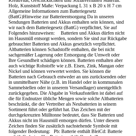
Kreativität, Geschicklichkeit und Sozialverhalten Material:
Holz, Kunststoff Maße: Verpackung L 31 x B 20 x H 7 cm
Allgemeine Informationen zum Batteriegesetz
(BattG)Hinweise zur Batterieentsorgung Da in unseren
Sendungen Batterien und Akkus enthalten sein können, sind
wir nach dem Batteriegesetz (BattG) verpflichtet, Sie auf
Folgendes hinzuweisen: Batterien und Akkus dürfen nicht
im Hausmüll entsorgt werden, sondern Sie sind zur Rückgabe
gebrauchter Batterien und Akkus gesetzlich verpflichtet.
Altbatterien können Schadstoffe enthalten, die bei nicht
sachgemäßer Lagerung oder Entsorgung die Umwelt oder
Ihre Gesundheit schädigen können. Batterien enthalten aber
auch wichtige Rohstoffe wie z.B. Eisen, Zink, Mangan oder
Nickel und können verwertet werden. Sie können die
Batterien nach Gebrauch entweder an uns zurücksenden oder
in unmittelbarer Nähe (z.B. im Handel oder in kommunalen
Sammelstellen oder in unserem Versandlager) unentgeltlich
zurückgegeben. Die Abgabe in Verkaufsstellen ist dabei auf
die für Endnutzer übliche Mengen sowie solche Altbatterien
beschränkt, die der Vertreiber als Neubatterien in seinem
Sortiment führt oder geführt hat. Das Zeichen mit der
durchgekreuzten Mülltonne bedeutet, dass Sie Batterien und
Akkus nicht im Hausmüll entsorgen dürfen. Unter diesem
Zeichen finden Sie zusätzlich nachstehende Symbole mit
folgender Bedeutung: Pb: Batterie enthält BleiCd: Batterie