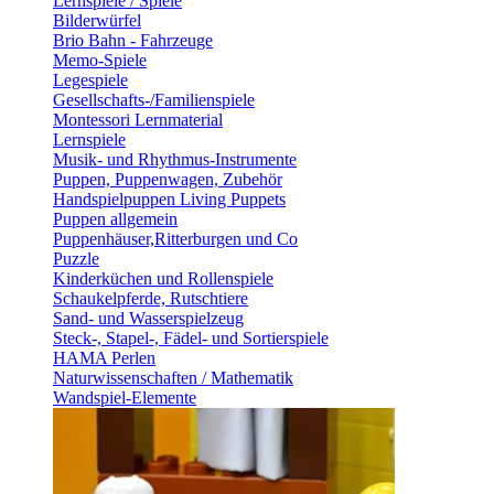
Lernspiele / Spiele
Bilderwürfel
Brio Bahn - Fahrzeuge
Memo-Spiele
Legespiele
Gesellschafts-/Familienspiele
Montessori Lernmaterial
Lernspiele
Musik- und Rhythmus-Instrumente
Puppen, Puppenwagen, Zubehör
Handspielpuppen Living Puppets
Puppen allgemein
Puppenhäuser,Ritterburgen und Co
Puzzle
Kinderküchen und Rollenspiele
Schaukelpferde, Rutschtiere
Sand- und Wasserspielzeug
Steck-, Stapel-, Fädel- und Sortierspiele
HAMA Perlen
Naturwissenschaften / Mathematik
Wandspiel-Elemente