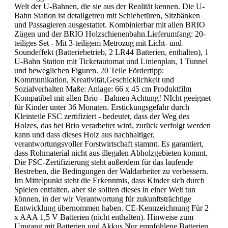
Welt der U-Bahnen, die sie aus der Realität kennen. Die U-
Bahn Station ist detailgetreu mit Schiebetüren, Sitzbänken
und Passagieren ausgestattet. Kombinierbar mit allen BRIO
Zügen und der BRIO Holzschienenbahn.Lieferumfang: 20-
teiliges Set - Mit 3-teiligem Metrozug mit Licht- und
Soundeffekt (Batteriebetrieb, 2 LR44 Batterien, enthalten), 1
U-Bahn Station mit Ticketautomat und Linienplan, 1 Tunnel
und beweglichen Figuren. 20 Teile Fördertipp:
Kommunikation, Kreativität,Geschicklichkeit und
Sozialverhalten Maße: Anlage: 66 x 45 cm Produktfilm
Kompatibel mit allen Brio - Bahnen Achtung! NIcht geeignet
für Kinder unter 36 Monaten. Erstickungsgefahr durch
Kleinteile FSC zertifiziert - bedeutet, dass der Weg des
Holzes, das bei Brio verarbeitet wird, zurück verfolgt werden
kann und dass dieses Holz aus nachhaltiger,
verantwortungsvoller Forstwirtschaft stammt. Es garantiert,
dass Rohmaterial nicht aus illegalen Abholzgebieten kommt.
Die FSC-Zertifizierung steht außerdem für das laufende
Bestreben, die Bedingungen der Waldarbeiter zu verbessern.
Im Mittelpunkt steht die Erkenntnis, dass Kinder sich durch
Spielen entfalten, aber sie sollten dieses in einer Welt tun
können, in der wir Verantwortung für zukunftsträchtige
Entwicklung übernommen haben. CE-Kennzeichnung Für 2
x AAA 1,5 V Batterien (nicht enthalten). Hinweise zum
Umgang mit Batterien und Akkus Nur empfohlene Batterien