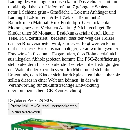
Ladung des Anhängers mopsen kann. Das Zebra schaut nur
ungläubig dabei zu. Lieferumfang: 7 gebogene Schienen
natur 1 Schiene grün - Grasfläche 1 Lok mit Anhänger und
Ladung 1 Lokführer 1 Affe 1 Zebra 1 Baum mit 2
Baumkronen Material: Holz Fördertipp: Geschicklichkeit,
Motorik, soziales Verhalten Achtung! Nicht geeinget für
Kinder unter 36 Monaten. Erstickungsgefahr durch kleine
Teile. FSC zertifiziert - bedeutet, dass der Weg des Holzes,
das bei Brio verarbeitet wird, zurück verfolgt werden kann
und dass dieses Holz aus nachhaltiger, verantwortungsvoller
Forstwirtschaft stammt. Es garantiert, dass Rohmaterial nicht
aus illegalen Abholzgebieten kommt. Die FSC-Zertifizierung
steht außerdem für das laufende Bestreben, die Bedingungen
der Waldarbeiter zu verbessern. Im Mittelpunkt steht die
Erkenntnis, dass Kinder sich durch Spielen entfalten, aber sie
sollten dieses in einer Welt tun können, in der wir
Verantwortung für zukunftsträchtige Entwicklung
übernommen haben. CE-Kennzeichung
Regulärer Preis:
29,90 €
Preise inkl. MwSt. zzgl. Versandkosten
In den Warenkorb