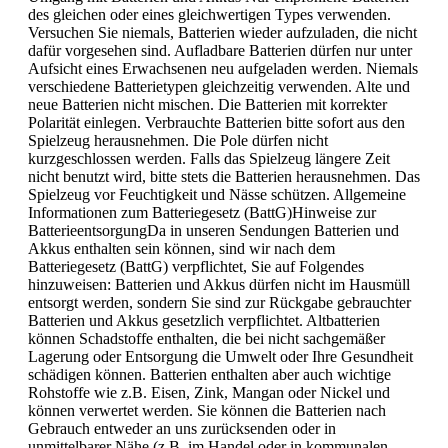
des gleichen oder eines gleichwertigen Types verwenden.
Versuchen Sie niemals, Batterien wieder aufzuladen, die nicht
dafür vorgesehen sind. Aufladbare Batterien dürfen nur unter
Aufsicht eines Erwachsenen neu aufgeladen werden. Niemals
verschiedene Batterietypen gleichzeitig verwenden. Alte und
neue Batterien nicht mischen. Die Batterien mit korrekter
Polarität einlegen. Verbrauchte Batterien bitte sofort aus den
Spielzeug herausnehmen. Die Pole dürfen nicht
kurzgeschlossen werden. Falls das Spielzeug längere Zeit
nicht benutzt wird, bitte stets die Batterien herausnehmen. Das
Spielzeug vor Feuchtigkeit und Nässe schützen. Allgemeine
Informationen zum Batteriegesetz (BattG)Hinweise zur
BatterieentsorgungDa in unseren Sendungen Batterien und
Akkus enthalten sein können, sind wir nach dem
Batteriegesetz (BattG) verpflichtet, Sie auf Folgendes
hinzuweisen: Batterien und Akkus dürfen nicht im Hausmüll
entsorgt werden, sondern Sie sind zur Rückgabe gebrauchter
Batterien und Akkus gesetzlich verpflichtet. Altbatterien
können Schadstoffe enthalten, die bei nicht sachgemäßer
Lagerung oder Entsorgung die Umwelt oder Ihre Gesundheit
schädigen können. Batterien enthalten aber auch wichtige
Rohstoffe wie z.B. Eisen, Zink, Mangan oder Nickel und
können verwertet werden. Sie können die Batterien nach
Gebrauch entweder an uns zurücksenden oder in
unmittelbarer Nähe (z.B. im Handel oder in kommunalen