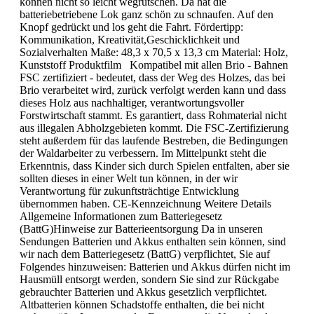
können nicht so leicht wegrutschen. Da hat die
batteriebetriebene Lok ganz schön zu schnaufen. Auf den
Knopf gedrückt und los geht die Fahrt. Fördertipp:
Kommunikation, Kreativität,Geschicklichkeit und
Sozialverhalten Maße: 48,3 x 70,5 x 13,3 cm Material: Holz,
Kunststoff Produktfilm Kompatibel mit allen Brio - Bahnen
FSC zertifiziert - bedeutet, dass der Weg des Holzes, das bei
Brio verarbeitet wird, zurück verfolgt werden kann und dass
dieses Holz aus nachhaltiger, verantwortungsvoller
Forstwirtschaft stammt. Es garantiert, dass Rohmaterial nicht
aus illegalen Abholzgebieten kommt. Die FSC-Zertifizierung
steht außerdem für das laufende Bestreben, die Bedingungen
der Waldarbeiter zu verbessern. Im Mittelpunkt steht die
Erkenntnis, dass Kinder sich durch Spielen entfalten, aber sie
sollten dieses in einer Welt tun können, in der wir
Verantwortung für zukunftsträchtige Entwicklung
übernommen haben. CE-Kennzeichnung Weitere Details
Allgemeine Informationen zum Batteriegesetz
(BattG)Hinweise zur Batterieentsorgung Da in unseren
Sendungen Batterien und Akkus enthalten sein können, sind
wir nach dem Batteriegesetz (BattG) verpflichtet, Sie auf
Folgendes hinzuweisen: Batterien und Akkus dürfen nicht im
Hausmüll entsorgt werden, sondern Sie sind zur Rückgabe
gebrauchter Batterien und Akkus gesetzlich verpflichtet.
Altbatterien können Schadstoffe enthalten, die bei nicht