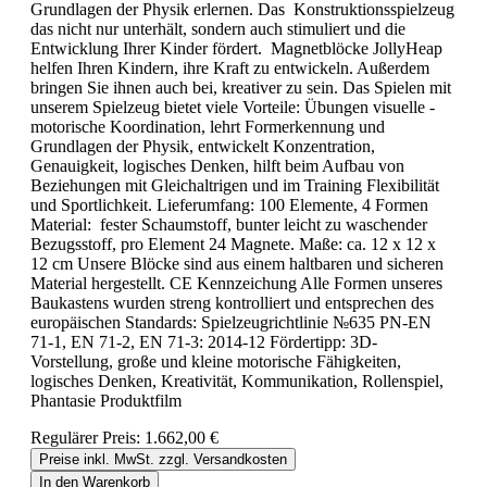
Grundlagen der Physik erlernen. Das Konstruktionsspielzeug
das nicht nur unterhält, sondern auch stimuliert und die
Entwicklung Ihrer Kinder fördert. Magnetblöcke JollyHeap
helfen Ihren Kindern, ihre Kraft zu entwickeln. Außerdem
bringen Sie ihnen auch bei, kreativer zu sein. Das Spielen mit
unserem Spielzeug bietet viele Vorteile: Übungen visuelle -
motorische Koordination, lehrt Formerkennung und
Grundlagen der Physik, entwickelt Konzentration,
Genauigkeit, logisches Denken, hilft beim Aufbau von
Beziehungen mit Gleichaltrigen und im Training Flexibilität
und Sportlichkeit. Lieferumfang: 100 Elemente, 4 Formen
Material: fester Schaumstoff, bunter leicht zu waschender
Bezugsstoff, pro Element 24 Magnete. Maße: ca. 12 x 12 x
12 cm Unsere Blöcke sind aus einem haltbaren und sicheren
Material hergestellt. CE Kennzeichung Alle Formen unseres
Baukastens wurden streng kontrolliert und entsprechen des
europäischen Standards: Spielzeugrichtlinie №635 PN-EN
71-1, EN 71-2, EN 71-3: 2014-12 Fördertipp: 3D-
Vorstellung, große und kleine motorische Fähigkeiten,
logisches Denken, Kreativität, Kommunikation, Rollenspiel,
Phantasie Produktfilm
Regulärer Preis:
1.662,00 €
Preise inkl. MwSt. zzgl. Versandkosten
In den Warenkorb