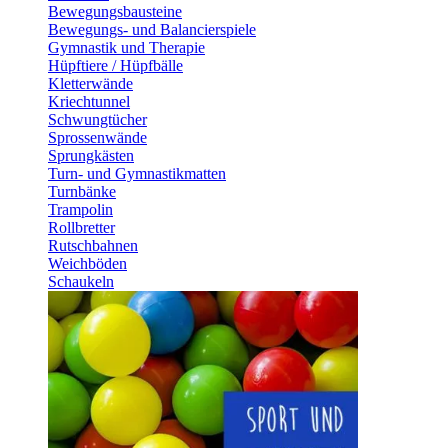
Bewegungsbausteine
Bewegungs- und Balancierspiele
Gymnastik und Therapie
Hüpftiere / Hüpfbälle
Kletterwände
Kriechtunnel
Schwungtücher
Sprossenwände
Sprungkästen
Turn- und Gymnastikmatten
Turnbänke
Trampolin
Rollbretter
Rutschbahnen
Weichböden
Schaukeln