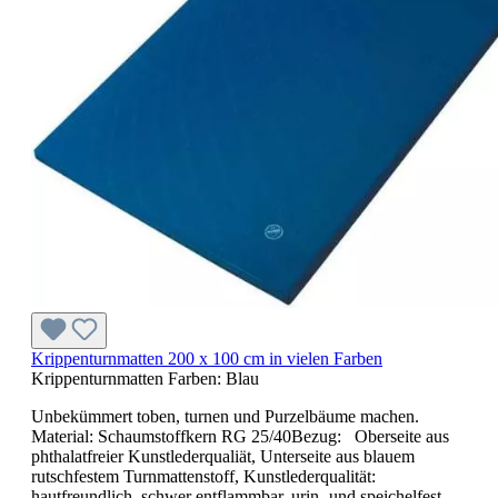
Krippenturnmatten 200 x 100 cm in vielen Farben
Krippenturnmatten Farben:
Blau
Unbekümmert toben, turnen und Purzelbäume machen.
Material: Schaumstoffkern RG 25/40Bezug: Oberseite aus
phthalatfreier Kunstlederqualiät, Unterseite aus blauem
rutschfestem Turnmattenstoff, Kunstlederqualität:
hautfreundlich, schwer entflammbar, urin- und speichelfest