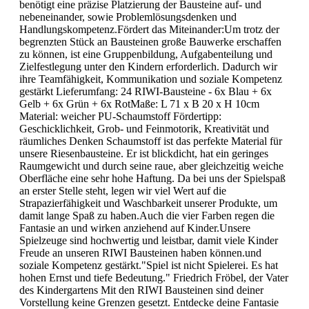
benötigt eine präzise Platzierung der Bausteine auf- und
nebeneinander, sowie Problemlösungsdenken und
Handlungskompetenz.Fördert das Miteinander:Um trotz der
begrenzten Stück an Bausteinen große Bauwerke erschaffen
zu können, ist eine Gruppenbildung, Aufgabenteilung und
Zielfestlegung unter den Kindern erforderlich. Dadurch wir
ihre Teamfähigkeit, Kommunikation und soziale Kompetenz
gestärkt Lieferumfang: 24 RIWI-Bausteine - 6x Blau + 6x
Gelb + 6x Grün + 6x RotMaße: L 71 x B 20 x H 10cm
Material: weicher PU-Schaumstoff Fördertipp:
Geschicklichkeit, Grob- und Feinmotorik, Kreativität und
räumliches Denken Schaumstoff ist das perfekte Material für
unsere Riesenbausteine. Er ist blickdicht, hat ein geringes
Raumgewicht und durch seine raue, aber gleichzeitig weiche
Oberfläche eine sehr hohe Haftung. Da bei uns der Spielspaß
an erster Stelle steht, legen wir viel Wert auf die
Strapazierfähigkeit und Waschbarkeit unserer Produkte, um
damit lange Spaß zu haben.Auch die vier Farben regen die
Fantasie an und wirken anziehend auf Kinder.Unsere
Spielzeuge sind hochwertig und leistbar, damit viele Kinder
Freude an unseren RIWI Bausteinen haben können.und
soziale Kompetenz gestärkt."Spiel ist nicht Spielerei. Es hat
hohen Ernst und tiefe Bedeutung." Friedrich Fröbel, der Vater
des Kindergartens Mit den RIWI Bausteinen sind deiner
Vorstellung keine Grenzen gesetzt. Entdecke deine Fantasie