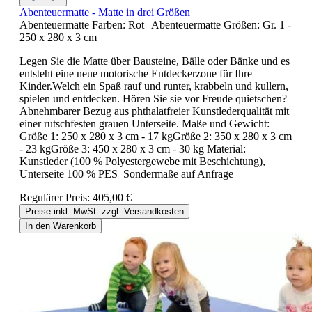
Abenteuermatte - Matte in drei Größen
Abenteuermatte Farben:
Rot
|
Abenteuermatte Größen:
Gr. 1 -
250 x 280 x 3 cm
Legen Sie die Matte über Bausteine, Bälle oder Bänke und es
entsteht eine neue motorische Entdeckerzone für Ihre
Kinder.Welch ein Spaß rauf und runter, krabbeln und kullern,
spielen und entdecken. Hören Sie sie vor Freude quietschen?
Abnehmbarer Bezug aus phthalatfreier Kunstlederqualität mit
einer rutschfesten grauen Unterseite. Maße und Gewicht:
Größe 1: 250 x 280 x 3 cm - 17 kgGröße 2: 350 x 280 x 3 cm
- 23 kgGröße 3: 450 x 280 x 3 cm - 30 kg Material:
Kunstleder (100 % Polyestergewebe mit Beschichtung),
Unterseite 100 % PES Sondermaße auf Anfrage
Regulärer Preis:
405,00 €
Preise inkl. MwSt. zzgl. Versandkosten
In den Warenkorb