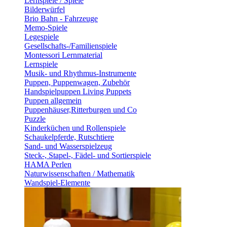
Lernspiele / Spiele
Bilderwürfel
Brio Bahn - Fahrzeuge
Memo-Spiele
Legespiele
Gesellschafts-/Familienspiele
Montessori Lernmaterial
Lernspiele
Musik- und Rhythmus-Instrumente
Puppen, Puppenwagen, Zubehör
Handspielpuppen Living Puppets
Puppen allgemein
Puppenhäuser,Ritterburgen und Co
Puzzle
Kinderküchen und Rollenspiele
Schaukelpferde, Rutschtiere
Sand- und Wasserspielzeug
Steck-, Stapel-, Fädel- und Sortierspiele
HAMA Perlen
Naturwissenschaften / Mathematik
Wandspiel-Elemente