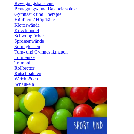
Bewegungsbausteine
Bewegungs- und Balancierspiele
Gymnastik und Therapie
Hüpftiere / Hüpfbälle
Kletterwände
Kriechtunnel
Schwungtücher
Sprossenwände
Sprungkästen
Turn- und Gymnastikmatten
Turnbänke
Trampolin
Rollbretter
Rutschbahnen
Weichböden
Schaukeln