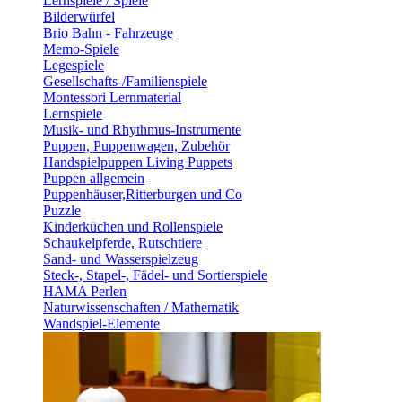
Lernspiele / Spiele
Bilderwürfel
Brio Bahn - Fahrzeuge
Memo-Spiele
Legespiele
Gesellschafts-/Familienspiele
Montessori Lernmaterial
Lernspiele
Musik- und Rhythmus-Instrumente
Puppen, Puppenwagen, Zubehör
Handspielpuppen Living Puppets
Puppen allgemein
Puppenhäuser,Ritterburgen und Co
Puzzle
Kinderküchen und Rollenspiele
Schaukelpferde, Rutschtiere
Sand- und Wasserspielzeug
Steck-, Stapel-, Fädel- und Sortierspiele
HAMA Perlen
Naturwissenschaften / Mathematik
Wandspiel-Elemente