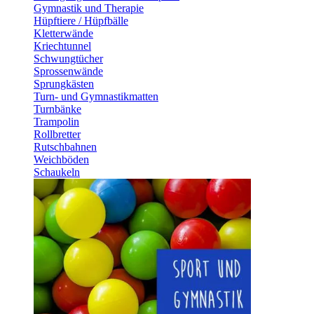
Gymnastik und Therapie
Hüpftiere / Hüpfbälle
Kletterwände
Kriechtunnel
Schwungtücher
Sprossenwände
Sprungkästen
Turn- und Gymnastikmatten
Turnbänke
Trampolin
Rollbretter
Rutschbahnen
Weichböden
Schaukeln