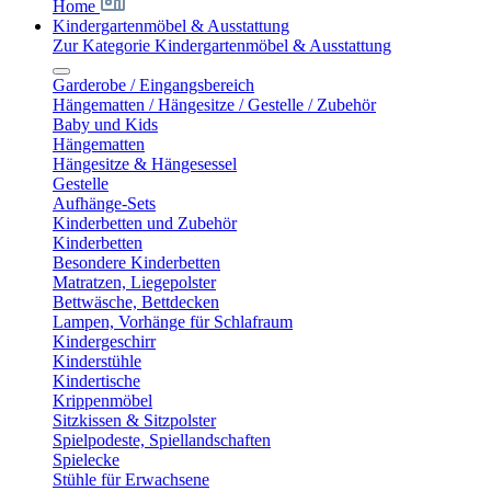
Home
Kindergartenmöbel & Ausstattung
Zur Kategorie Kindergartenmöbel & Ausstattung
Garderobe / Eingangsbereich
Hängematten / Hängesitze / Gestelle / Zubehör
Baby und Kids
Hängematten
Hängesitze & Hängesessel
Gestelle
Aufhänge-Sets
Kinderbetten und Zubehör
Kinderbetten
Besondere Kinderbetten
Matratzen, Liegepolster
Bettwäsche, Bettdecken
Lampen, Vorhänge für Schlafraum
Kindergeschirr
Kinderstühle
Kindertische
Krippenmöbel
Sitzkissen & Sitzpolster
Spielpodeste, Spiellandschaften
Spielecke
Stühle für Erwachsene