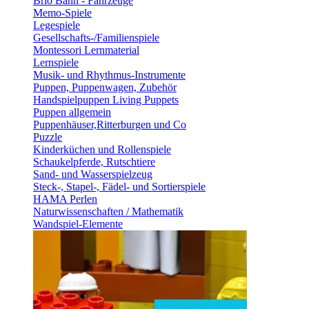
Brio Bahn - Fahrzeuge
Memo-Spiele
Legespiele
Gesellschafts-/Familienspiele
Montessori Lernmaterial
Lernspiele
Musik- und Rhythmus-Instrumente
Puppen, Puppenwagen, Zubehör
Handspielpuppen Living Puppets
Puppen allgemein
Puppenhäuser,Ritterburgen und Co
Puzzle
Kinderküchen und Rollenspiele
Schaukelpferde, Rutschtiere
Sand- und Wasserspielzeug
Steck-, Stapel-, Fädel- und Sortierspiele
HAMA Perlen
Naturwissenschaften / Mathematik
Wandspiel-Elemente